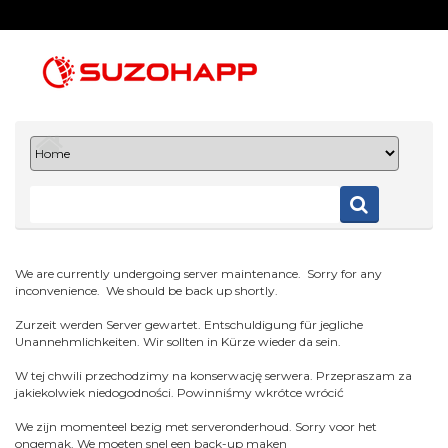
We are currently undergoing server maintenance. Sorry for any
inconvenience. We should be back up shortly.
Zurzeit werden Server gewartet. Entschuldigung für jegliche
Unannehmlichkeiten. Wir sollten in Kürze wieder da sein.
W tej chwili przechodzimy na konserwację serwera. Przepraszam za
jakiekolwiek niedogodności. Powinniśmy wkrótce wrócić
We zijn momenteel bezig met serveronderhoud. Sorry voor het
ongemak. We moeten snel een back-up maken