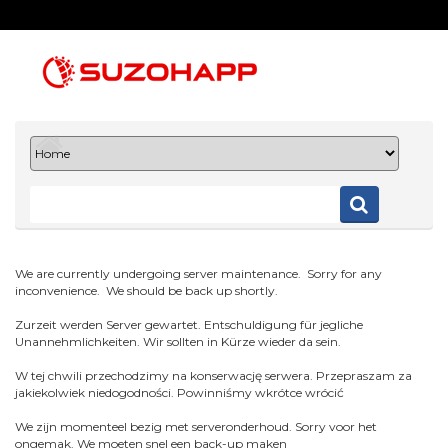
We are currently undergoing server maintenance. Sorry for any
inconvenience. We should be back up shortly.
Zurzeit werden Server gewartet. Entschuldigung für jegliche
Unannehmlichkeiten. Wir sollten in Kürze wieder da sein.
W tej chwili przechodzimy na konserwację serwera. Przepraszam za
jakiekolwiek niedogodności. Powinniśmy wkrótce wrócić
We zijn momenteel bezig met serveronderhoud. Sorry voor het
ongemak. We moeten snel een back-up maken