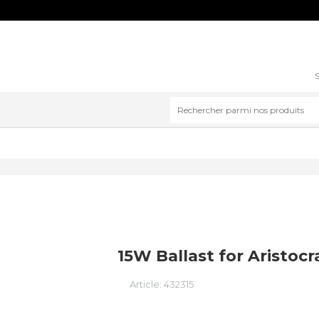
S
15W Ballast for Aristocr
Article:
432315