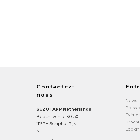
Contactez-
Entr
nous
News
Press 
SUZOHAPP Netherlands
Événe
Beechavenue 30-50
Brochu
1119PV
Schiphol-Rijk
Lookin
NL