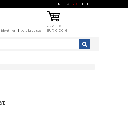
DE
EN
ES
FR
IT
PL
0 Articles
'identifier
|
Vers la caisse
|
EUR 0,00 €
at