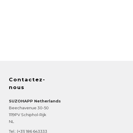
Contactez-
nous
SUZOHAPP Netherlands
Beechavenue 30-50
1119PV
Schiphol-Rijk
NL
Tel.:
(+31) 186 643333