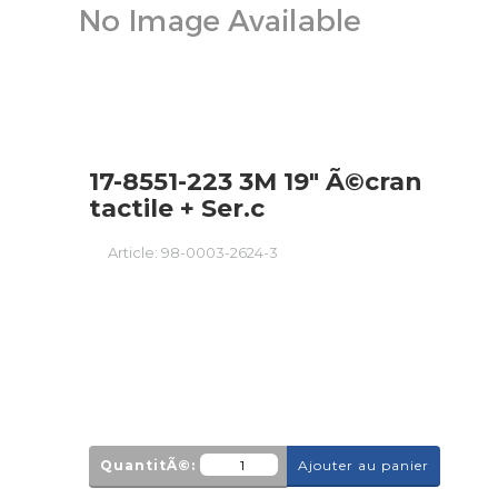
17-8551-223 3M 19" Ã©cran
tactile + Ser.c
Article:
98-0003-2624-3
QuantitÃ©:
Ajouter au panier