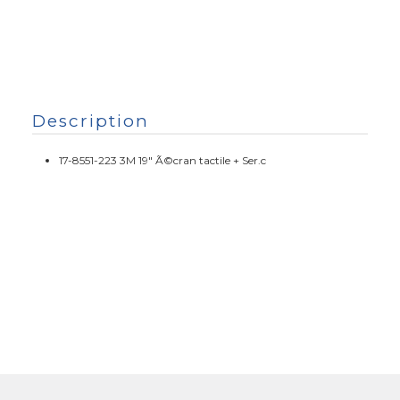
Description
17-8551-223 3M 19" Ã©cran tactile + Ser.c