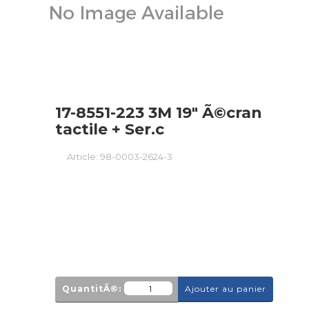
17-8551-223 3M 19" Ã©cran
tactile + Ser.c
Article:
98-0003-2624-3
QuantitÃ©:
Ajouter au panier