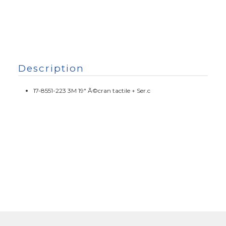
Description
17-8551-223 3M 19" Ã©cran tactile + Ser.c