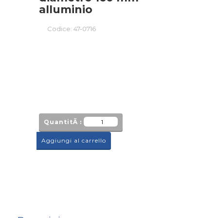
alluminio
Codice:
47-0716
QuantitÃ :
Aggiungi al carrello