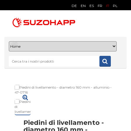
DE
EN
ES
FR
IT
PL
Piedini di livellamento -
diametro 160 mm -