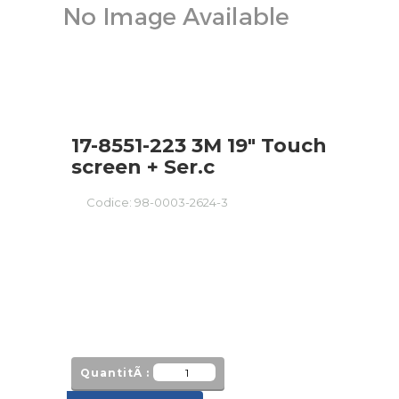
17-8551-223 3M 19" Touch
screen + Ser.c
Codice:
98-0003-2624-3
QuantitÃ :