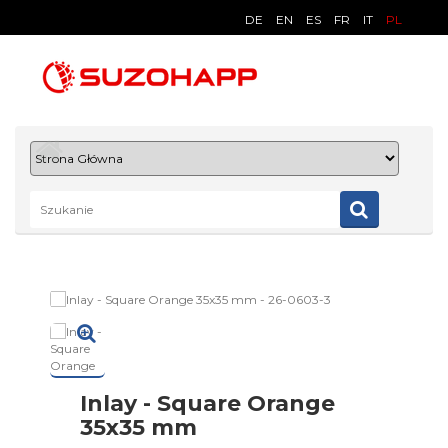
DE
EN
ES
FR
IT
PL
Inlay - Square Orange
35x35 mm