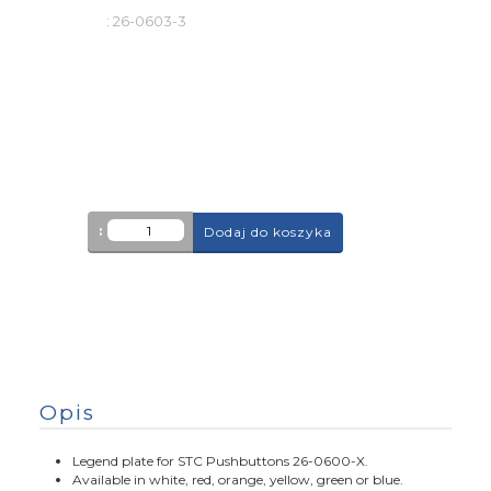
:
26-0603-3
:
Dodaj do koszyka
Opis
Legend plate for STC Pushbuttons 26-0600-X.
Available in white, red, orange, yellow, green or blue.