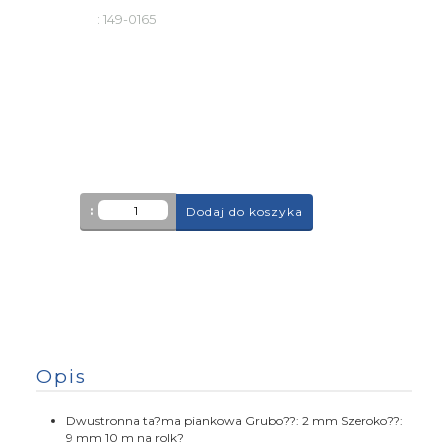
:
149-0165
:
Dodaj do koszyka
Opis
Dwustronna ta?ma piankowa Grubo??: 2 mm Szeroko??:
9 mm 10 m na rolk?