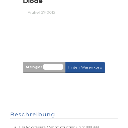
Diode
Artikel:
27-0015
Menge:
In den Warenkorb
Beschreibung
Has 6 digits (size 3.5mm) counting up to 999.999.