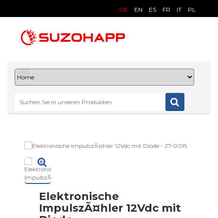
DE
EN
ES
FR
IT
PL
Elektronische
ImpulszÃ¤hler 12Vdc mit