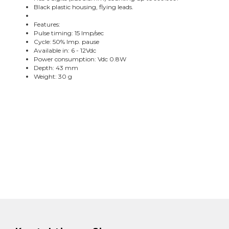
Black plastic housing, flying leads.
Features:
Pulse timing: 15 Imp/sec
Cycle: 50% Imp. pause
Available in: 6 - 12Vdc
Power consumption: Vdc 0.8W
Depth: 43 mm
Weight: 30 g