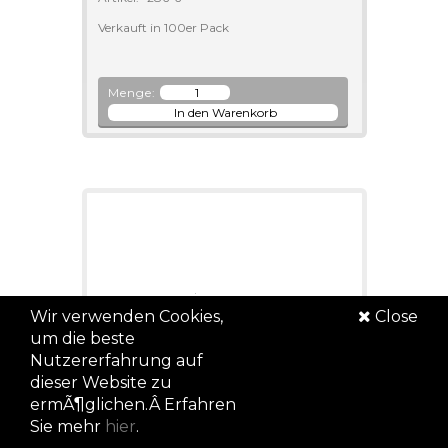
Verkauft in 100er Pack
Menge:
Wir verwenden Cookies,
Close
um die beste
Nutzererfahrung auf
dieser Website zu
ermÃ¶glichen.Â Erfahren
Lampe BA9S 6.3V 0.25A 10x30
Sie mehr
hier
.
mm