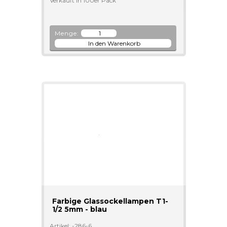
Verkauft in 100er Pack
Menge:
Farbige Glassockellampen T1-
1/2 5mm - blau
Artikel: -286-6