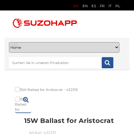
DE
EN
ES
FR
IT
PL
15W Ballast for Aristocrat
Artikel:
432315