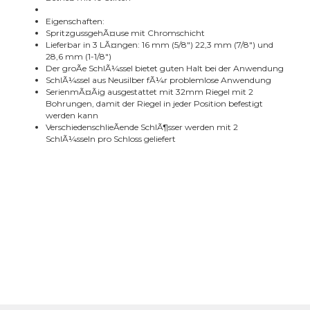
Eigenschaften:
SpritzgussgehÃ¤use mit Chromschicht
Lieferbar in 3 LÃ¤ngen: 16 mm (5/8") 22,3 mm (7/8") und
28,6 mm (1-1/8")
Der groÃe SchlÃ¼ssel bietet guten Halt bei der Anwendung
SchlÃ¼ssel aus Neusilber fÃ¼r problemlose Anwendung
SerienmÃ¤Ãig ausgestattet mit 32mm Riegel mit 2
Bohrungen, damit der Riegel in jeder Position befestigt
werden kann
VerschiedenschlieÃende SchlÃ¶sser werden mit 2
SchlÃ¼sseln pro Schloss geliefert