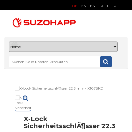
DE
EN
ES
FR
IT
PL
X-Lock
SicherheitsschlÃ¶sser 22.3