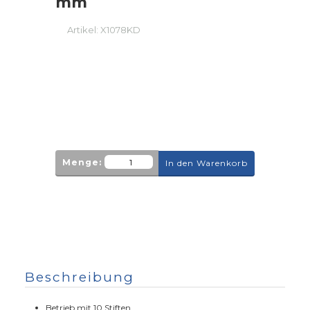
mm
Artikel:
X1078KD
Menge:
In den Warenkorb
Beschreibung
Betrieb mit 10 Stiften