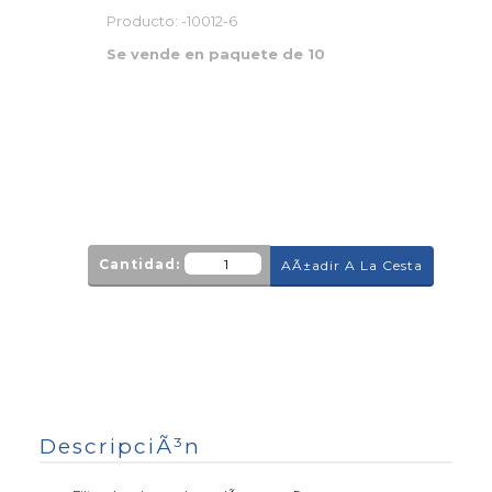
Producto:
-10012-6
Se vende en paquete de 10
Cantidad:
AÃ±adir A La Cesta
DescripciÃ³n