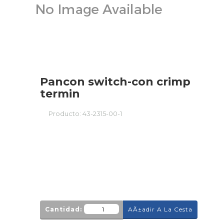
Pancon switch-con crimp
termin
Producto:
43-2315-00-1
Cantidad:
AÃ±adir A La Cesta