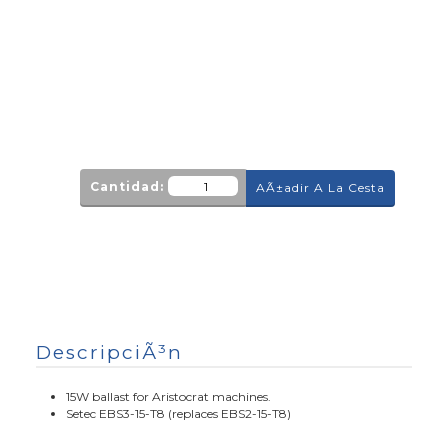
Cantidad:
AÃ±adir A La Cesta
DescripciÃ³n
15W ballast for Aristocrat machines.
Setec EBS3-15-T8 (replaces EBS2-15-T8)