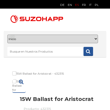
DE
EN
ES
FR
IT
PL
15W Ballast for Aristocrat
Producto:
432315