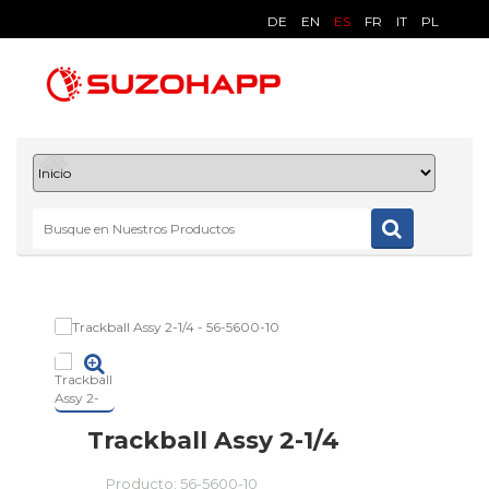
DE
EN
ES
FR
IT
PL
Trackball Assy 2-1/4
Producto:
56-5600-10