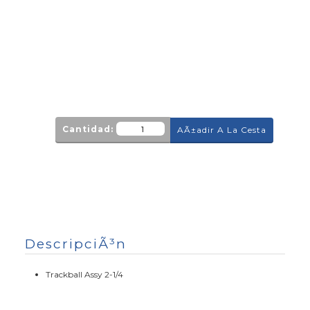
Cantidad:
AÃ±adir A La Cesta
DescripciÃ³n
Trackball Assy 2-1/4