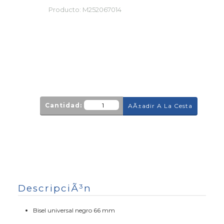
Producto:
M252067014
Cantidad:
AÃ±adir A La Cesta
DescripciÃ³n
Bisel universal negro 66 mm