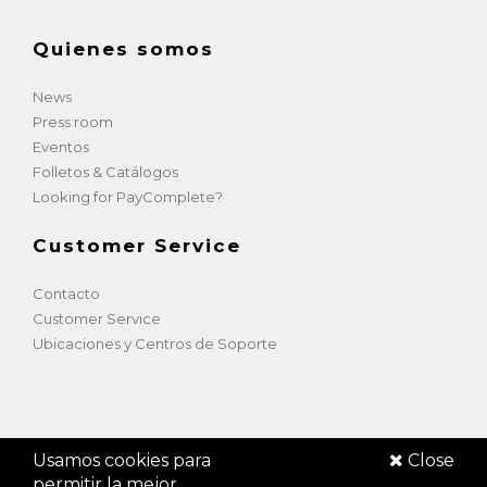
Quienes somos
News
Press room
Eventos
Folletos & Catálogos
Looking for PayComplete?
Customer Service
Contacto
Customer Service
Ubicaciones y Centros de Soporte
Usamos cookies para
Close
SUZOHAPP Netherlands 2026
. Reservados todos los
permitir la mejor