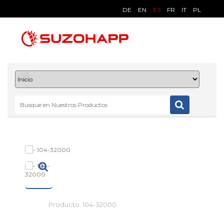
DE
EN
ES
FR
IT
PL
Producto:
104-32000