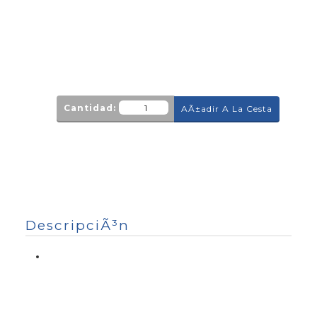
Cantidad:
AÃ±adir A La Cesta
DescripciÃ³n