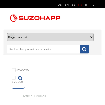
DE
EN
ES
FR
IT
PL
Article:
EV0028