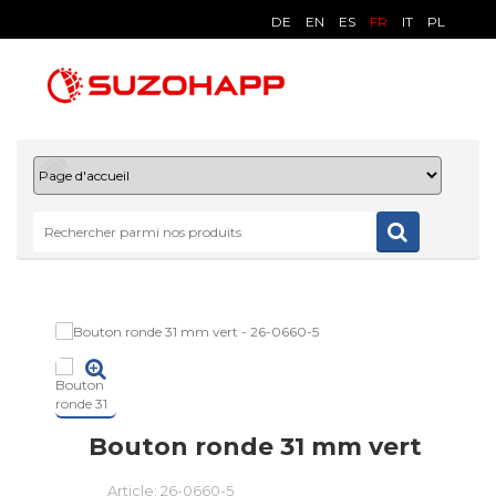
DE
EN
ES
FR
IT
PL
Bouton ronde 31 mm vert
Article:
26-0660-5