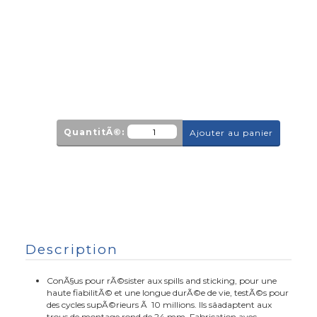
QuantitÃ©:
Ajouter au panier
Description
ConÃ§us pour rÃ©sister aux spills and sticking, pour une
haute fiabilitÃ© et une longue durÃ©e de vie, testÃ©s pour
des cycles supÃ©rieurs Ã 10 millions. Ils sâadaptent aux
trous de montage rond de 24 mm. Fabrication avec