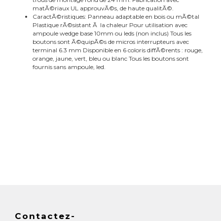
matÃ©riaux UL approuvÃ©s, de haute qualitÃ©.
CaractÃ©ristiques: Panneau adaptable en bois ou mÃ©tal
Plastique rÃ©sistant Ã la chaleur Pour utilisation avec
ampoule wedge base 10mm ou leds (non inclus) Tous les
boutons sont Ã©quipÃ©s de micros interrupteurs avec
terminal 6.3 mm Disponible en 6 coloris diffÃ©rents : rouge,
orange, jaune, vert, bleu ou blanc Tous les boutons sont
fournis sans ampoule, led.
Contactez-