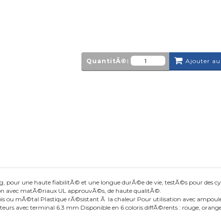
QuantitÃ©:
Ajouter au
g, pour une haute fiabilitÃ© et une longue durÃ©e de vie, testÃ©s pour des cycl
on avec matÃ©riaux UL approuvÃ©s, de haute qualitÃ©.
s ou mÃ©tal Plastique rÃ©sistant Ã la chaleur Pour utilisation avec ampoule
rs avec terminal 6.3 mm Disponible en 6 coloris diffÃ©rents : rouge, orange, 