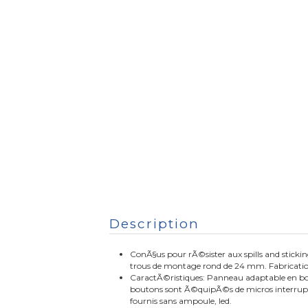
Description
ConÃ§us pour rÃ©sister aux spills and stickin
trous de montage rond de 24 mm. Fabricati
CaractÃ©ristiques: Panneau adaptable en boi
boutons sont Ã©quipÃ©s de micros interrupteu
fournis sans ampoule, led.