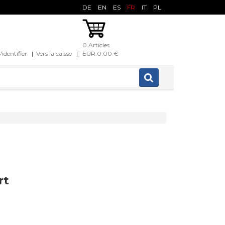
DE
EN
ES
FR
IT
PL
0 Articles
'identifier
|
Vers la caisse
|
EUR 0,00 €
rt