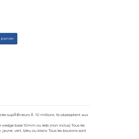
 panier
es supÃ©rieurs Ã 10 millions. Ils sâadaptent aux
 wedge base 10mm ou leds (non inclus) Tous les
jaune, vert, bleu ou blanc Tous les boutons sont