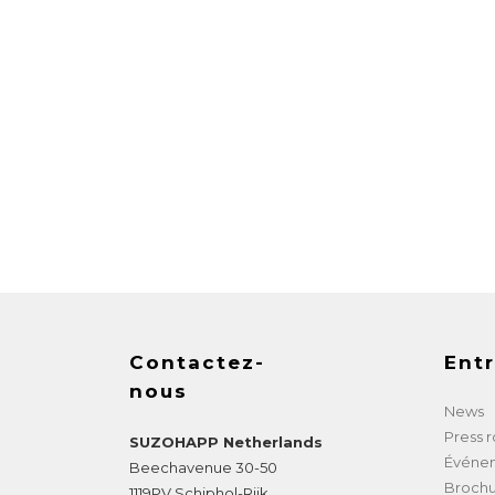
Contactez-
Entr
nous
News
Press 
SUZOHAPP Netherlands
Événe
Beechavenue 30-50
Brochu
1119PV
Schiphol-Rijk