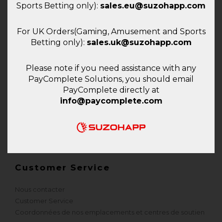
Sports Betting only):
sales.eu@suzohapp.com
Tel.:
(+31) 186 643333
For UK Orders(Gaming, Amusement and Sports
Betting only):
sales.uk@suzohapp.com
Please note if you need assistance with any
Entreprise
PayComplete Solutions, you should email
PayComplete directly at
News
info@paycomplete.com
Press room
Événement
Brochures & catalogues
Looking for PayComplete?
Customer Service
Nous contacter
Customer Service
Coordonnées de nos emplacements et centres de soutien