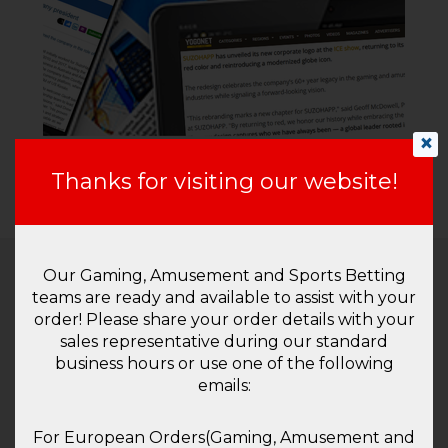
×
Thanks for visiting our website!
Our Gaming, Amusement and Sports Betting
teams are ready and available to assist with your
Contactez-
order! Please share your order details with your
nous
sales representative during our standard
business hours or use one of the following
SUZOHAPP Netherlands
emails:
Beechavenue 30-50
1119PV
Schiphol-Rijk
For European Orders(Gaming, Amusement and
NL