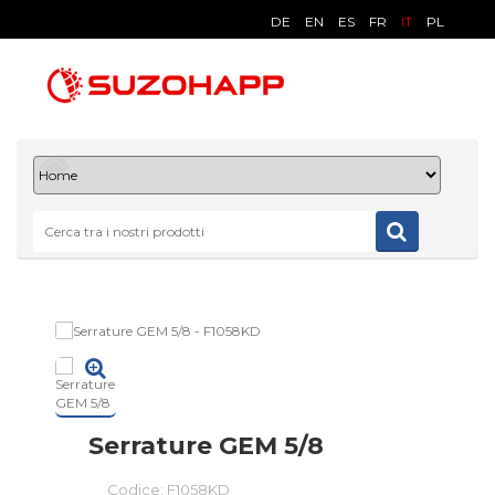
DE
EN
ES
FR
IT
PL
Serrature GEM 5/8
Codice:
F1058KD