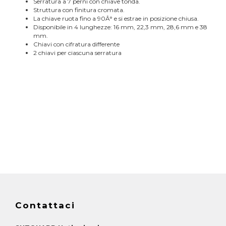
Serratura a 7 perni con chiave tonda.
Struttura con finitura cromata.
La chiave ruota fino a 90Â° e si estrae in posizione chiusa.
Disponibile in 4 lunghezze: 16 mm, 22,3 mm, 28,6 mm e 38
mm.
Chiavi con cifratura differente
2 chiavi per ciascuna serratura
Contattaci