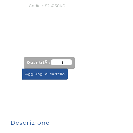
Codice:
S2-4138KD
QuantitÃ :
Aggiungi al carrello
Descrizione