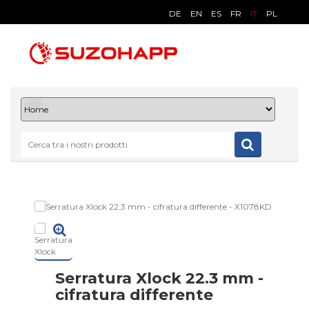
DE
EN
ES
FR
IT
PL
Serratura Xlock 22.3 mm -
cifratura differente