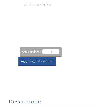
Codice:
X1078KD
QuantitÃ :
Aggiungi al carrello
Descrizione