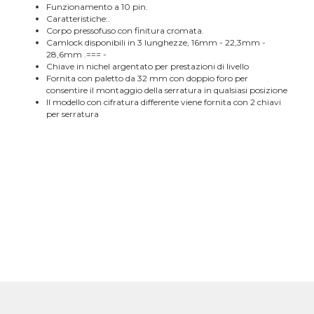
Funzionamento a 10 pin.
Caratteristiche:.
Corpo pressofuso con finitura cromata.
Camlock disponibili in 3 lunghezze, 16mm - 22,3mm -
28,6mm .=== -
Chiave in nichel argentato per prestazioni di livello
Fornita con paletto da 32 mm con doppio foro per
consentire il montaggio della serratura in qualsiasi posizione
Il modello con cifratura differente viene fornita con 2 chiavi
per serratura