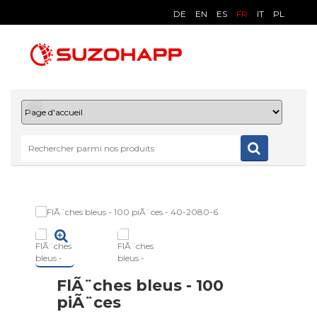
DE
EN
ES
FR
IT
PL
FlÃ¨ches bleus - 100
piÃ¨ces