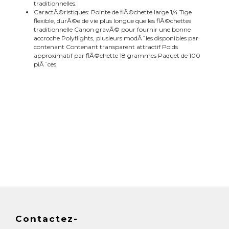
traditionnelles.
CaractÃ©ristiques: Pointe de flÃ©chette large 1/4 Tige
flexible, durÃ©e de vie plus longue que les flÃ©chettes
traditionnelle Canon gravÃ© pour fournir une bonne
accroche Polyflights, plusieurs modÃ¨les disponibles par
contenant Contenant transparent attractif Poids
approximatif par flÃ©chette 18 grammes Paquet de 100
piÃ¨ces
Contactez-